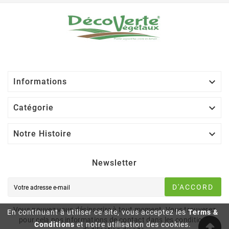

Informations

Catégorie

Notre Histoire
Newsletter
D'ACCORD
Vous pouvez vous désinscrire à tout moment. Vous trouverez
En continuant à utiliser ce site, vous acceptez les
Terms &
pour cela nos informations de contact dans les conditions
Conditions
et notre utilisation des cookies.