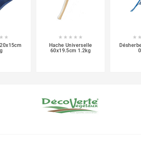








e 20x15cm
Hache Universelle
Désherb
kg
60x19.5cm 1.2kg
0