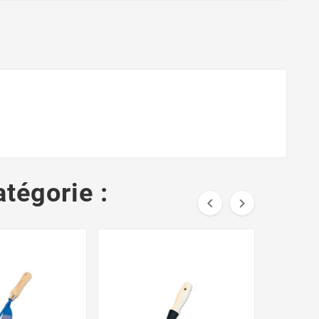
tégorie :

