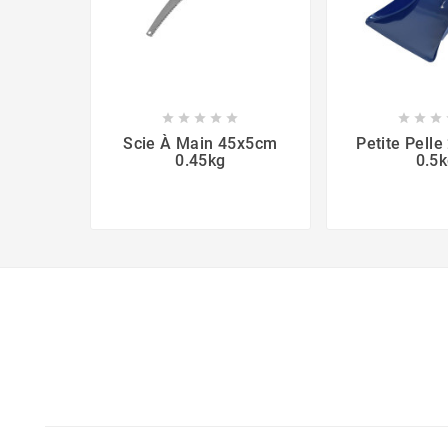








Scie À Main 45x5cm
Petite Pell
0.45kg
0.5