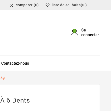
comparer
(0)
liste de souhaits
(0 )


Se
connecter
Contactez-nous
2kg
 À 6 Dents
g