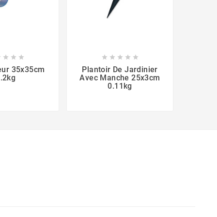









eur 35x35cm
Plantoir De Jardinier
Houe
.2kg
Avec Manche 25x3cm
0.11kg