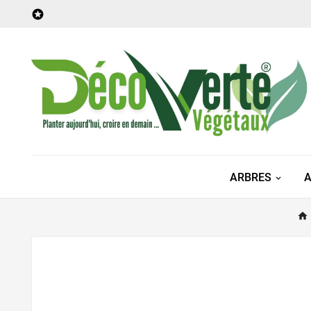

ARBRES
A